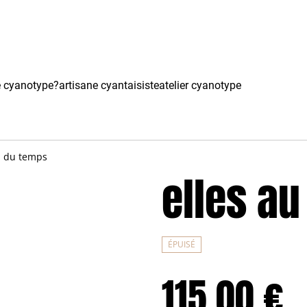
e cyanotype?
artisane cyantaisiste
atelier cyanotype
il du temps
elles au
ÉPUISÉ
115,00 €