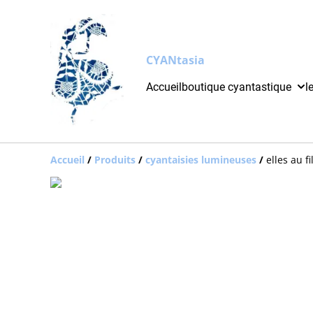
CYANtasia
Accueil
boutique cyantastique
l
Accueil
/
Produits
/
cyantaisies lumineuses
/
elles au f